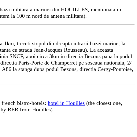
baza militara a marinei din HOUILLES, mentionata in
ntem la 100 m nord de antena militara).
 1km, treceti stopul din dreapta intrarii bazei marine, la
ortanta cu strada Jean-Jacques Rousseau). La aceasta
linia SNCF, apoi circa 3km in directia Bezons pana la podul
directia
Paris-Porte de Champerret pe soseaua nationala, 2/
 A86 la stanga dupa podul Bezons, directia Cergy-Pontoise,
 french bistro-hotels:
hotel in Houilles
(the closest one,
 by RER from Houilles).