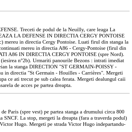
EFENSE. Treceti de podul de la Neuilly, care leaga La
VERSEAZA LA DEFENSE IN DIRECTIA CERGY PONTOISE
c) mereu in directia Cergy Pontoise. Luati firul din stanga la
continuati mereu in directia A86 - Cergy-Pontoise (firul din
pta). LUATI A86 IN DIRECTIA CERGY PONTOISE (spre Nord).
irea n°2b). Urmariti panourile Bezons : intrati imediat
ul areian la stanga DIRECTION "ST GERMAIN-POISSY -
su in directia "St Germain - Houilles - Carrières". Mergeti
pa ce ati trecut pe sub calea ferata. Mergeti dealungul caii
asarela de acces pe partea dreapta.
 de Paris (spre vest) pe partea stanga a drumului circa 800
ata SNCF. La stop, mergeti la dreapta (fara a traverda podul)
ada Victor Hugo. Mergeti pe strada Victor Hugo indepartandu-