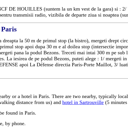
F DE HOUILLES (suntem la un km vest de la gara) si : 2/ 
pentru transmisii radio, vizibila de departe ziua
si noaptea (su
 Paris
dreapta la 50 m de primul stop (la bistro), mergeti drept circa
e primul stop apoi dupa 30 m e al doilea stop (intersectie imp
mergeti pana la podul Bezons. Treceti mai intai 300 m pe sub 
. La iesirea de pe podul Bezons, puteti alege : 1/ mergeti in 
ENSE apoi La Défense directia Paris-Porte Maillot, 3/ luati
arby or a hotel in Paris. There are two nearby, typically local
 walking distance from us) and
hotel in Sartrouville
(5 minutes
be found in Paris.
ce, by phone.