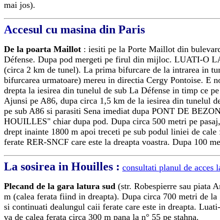
mai jos).
A
ccesul cu masina din Paris
De la poarta Maillot
: iesiti pe la Porte Maillot din bulev
Défense. Dupa pod mergeti pe firul din mijloc.
(circa 2 km de tunel). La prima bifurcare de la intrarea in tu
bifurcarea urmatoare) mereu in directia Cergy Pontoise. E no
drepta la iesirea din tunelul de sub La Défense in timp 
Ajunsi pe A86, dupa circa 1,5 km de la iesirea din tunelu
pe sub A86
si parasiti Sena imediat dupa PONT DE BEZONS
HOUILLES" chiar dupa pod. Dupa circa 500 metri pe pasaj, ra
drept inainte 1800 m apoi treceti pe sub podul liniei de cale
ferate RER-SNCF care este la dreapta voastra. Dupa 100 met
La sosirea in Houilles :
consultati planul de acces l
Plecand de la gara latura sud
(str. Robespierre sau piata A
m (calea ferata fiind in dreapta). Dupa circa 700 metri de la
si continuati dealungul caii ferate care este in dreapta. Lu
va de calea ferata circa 300 m pana la n° 55 pe stahna.