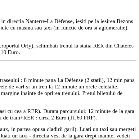
in directia Nanterre-La Défense, iesiti pe la iesirea Bezons
nute cu masina sau taxi (in functie de ora si aglomeratie).
eroportul Orly), schimbati trenul la statia RER din Chatelet-
 1
0 Euro.
seului : 8 minute pana La Défense (2 statii), 12 min pana
orele de varf
si un tren la 12 minute un orele celelalte.
margine inainte de oprirea trenului. Pretul biletului de
i cu cea a RER). Durata parcursului: 12 minute de la gara
ului de train+RER : circa 2 Euro (11,60 FRF).
aux, in partea opusa cladirii garii). Luati un taxi sau mergeti
uati un taxi - directia vest de la gara drept inainte, vedeti