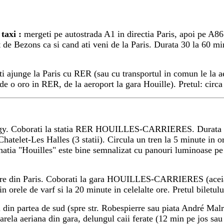
taxi :
mergeti pe autostrada A1 in directia Paris, apoi pe A86 
 de Bezons ca si cand ati veni de la Paris. Durata 30 la 60 mi
eti ajunge la Paris cu RER (sau cu transportul in comun le la a
de o oro in RER, de la aeroport la gara Houille). Pretul: circa
rgy. Coborati la statia RER HOUILLES-CARRIERES. Durata tra
a Chatelet-Les Halles (3 statii). Circula un tren la 5 minute in 
inatia "Houilles" este bine semnalizat cu panouri luminoase pe 
are din Paris. Coborati la gara HOUILLES-CARRIERES (aceias
in orele de varf
si la 20 minute in celelalte ore. Pretul bilet
l din partea de sud (spre str. Robespierre sau piata André Malr
arela aeriana din gara, delungul caii ferate (12 min pe jos sau l