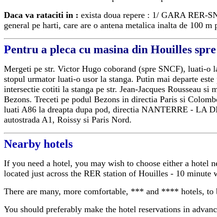
Daca va rataciti in :
exista doua repere : 1/ GARA RER-SNC
general pe harti, care are o antena metalica inalta de 100 m 
P
entru a pleca cu masina din Houilles spre
Mergeti pe str. Victor Hugo coborand (spre SNCF), luati-o la 
stopul urmator luati-o usor la stanga. Putin mai departe est
intersectie cotiti la stanga pe str. Jean-Jacques Rousseau
si 
Bezons. Treceti pe podul Bezons in directia Paris si Colombes
luati A86 la dreapta dupa pod, directia NANTERRE - LA DEF
autostrada A1, Roissy si Paris Nord.
Nearby hotels
If you need a hotel, you may wish to choose either a hotel ne
located just across the RER station of Houilles - 10 minute
There are many, more comfortable, *** and **** hotels, to 
You should preferably make the hotel reservations in advan