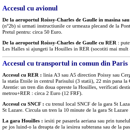
A
ccesul cu avionul
De la aeroportul Roissy-Charles de Gaulle in masina sau 
(n°2b)
si urmati instructiunile ce urmeaza plecand de la Pont
Pretul pentru: circa 50 Euro.
De la aeroportul Roissy-Charles de Gaulle cu RER
: put
Les Halles si ajungeti la Houilles in RER (socotiti mai mult 
A
ccesul cu transportul in comun din Paris
Accesul cu RER :
linia A3 sau A5 direction Poissy sau Ce
la statia Etoile in centrul Parisului (3 statii), 22 min pana l
Atentie: un tren din doua opreste la Houilles, verificati dest
metrou+RER : circa 2 Euro
(12 FRF).
Accesul cu SNCF :
cu trenul local SNCF de la gara St Laz
St Lazare. Circula un tren la 10 minute de la gara St Lazare 
La gara Houilles :
iesiti pe pasarela aeriana sau prin tunelu
pe jos luind-o la dreapta de la iesirea subterana sau de la pas