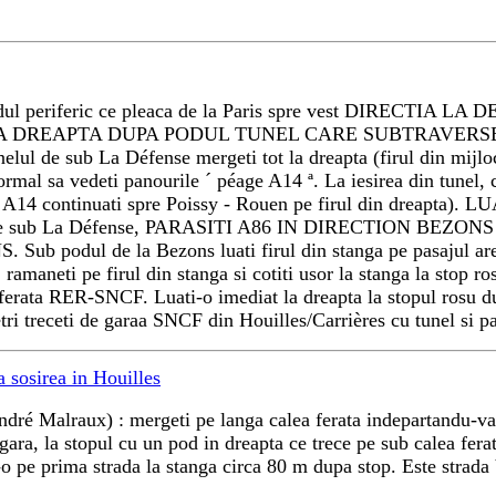
ardul periferic ce pleaca de la Paris spre vest DIRECTIA LA D
 LUATI-O LA DREAPTA DUPA PODUL TUNEL CARE SUBTRA
nelul de sub La Défense mergeti tot la dreapta (firul din mijlo
rmal sa vedeti panourile ´ péage A14 ª. La iesirea din tunel, 
ce pe A14 continuati spre Poissy - Rouen pe firul din drea
l de sub La Défense, PARASITI A86 IN DIRECTION BEZONS (ies
. Sub podul de la Bezons luati firul din stanga pe pasaj
maneti pe firul din stanga si cotiti usor la
stanga la stop ro
 ferata RER-SNCF. Luati-o imediat la dreapta la stopul rosu du
ri treceti de garaa SNCF din Houilles/Carrières cu tunel
si p
a sosirea in Houilles
ndré Malraux) : mergeti pe langa calea ferata indepartandu-va
 gara, la stopul cu un pod in dreapta ce trece pe sub calea fer
ati-o pe prima strada la stanga circa 80 m dupa stop. Este str