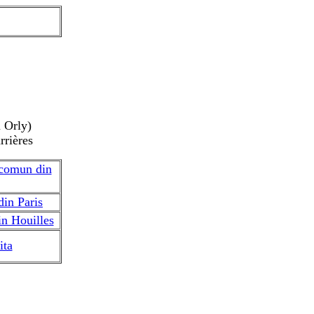
 Orly)
rrières
 comun din
din Paris
in Houilles
ita