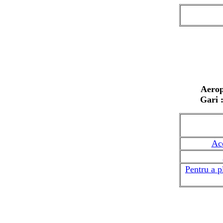
Aerop
Gari 
Acc
Pentru a p