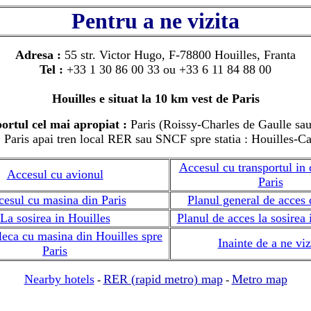
Pentru a ne vizita
Adresa :
55 str. Victor Hugo, F-78800 Houilles, Franta
Tel :
+33 1 30 86 00 33 ou +33 6 11 84 88 00
Houilles e situat la 10 km vest de Paris
ortul cel mai apropiat :
Paris (Roissy-Charles de Gaulle sau
:
Paris apai tren local RER sau SNCF spre statia : Houilles-Ca
Accesul cu transportul in
Accesul cu avionul
Paris
esul cu masina din Paris
Planul general de acces 
La sosirea in Houilles
Planul de acces la sosirea 
leca cu masina din Houilles spre
Inainte de a ne viz
Paris
Nearby hotels
RER (rapid metro) map
Metro map
-
-