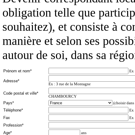
obligation telle que partici
souhaitez), et consiste à c
manière et selon ses possibi
autour de soi, dans sa régi
Prénom et nom*
Ex 
Adresse*
Ex : 3 rue de la Montagne
Code postal et ville*
CHAMBOURCY
Pays*
(choisir dans l
Téléphone*
Ex 
Fax
Ex 
Profession*
Age*
ans