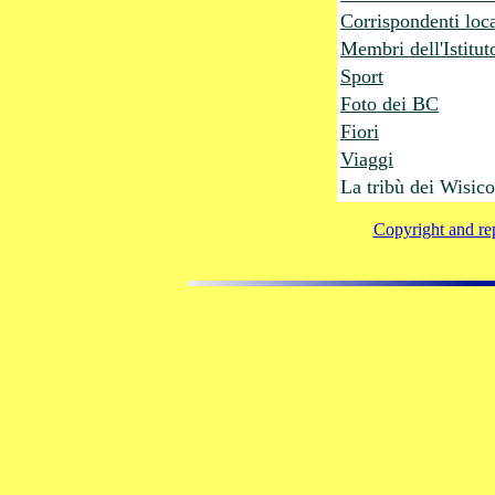
Corrispondenti local
Membri dell'Istitut
Sport
Foto dei BC
Fiori
Viaggi
La tribù dei Wisico
Copyright and rep