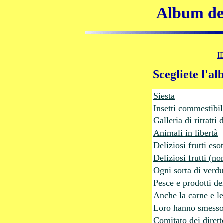
Album del
I
Scegliete l'a
Siesta
Insetti commestibil
Galleria di ritratti
Animali in libertà
Deliziosi frutti esot
Deliziosi frutti (no
Ogni sorta di verd
Pesce e prodotti de
Anche la carne e l
Loro hanno smesso
Comitato dei diretto