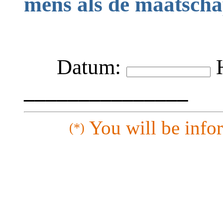
mens als de maatscha
Datum:
H
_______________
You will be infor
(*)