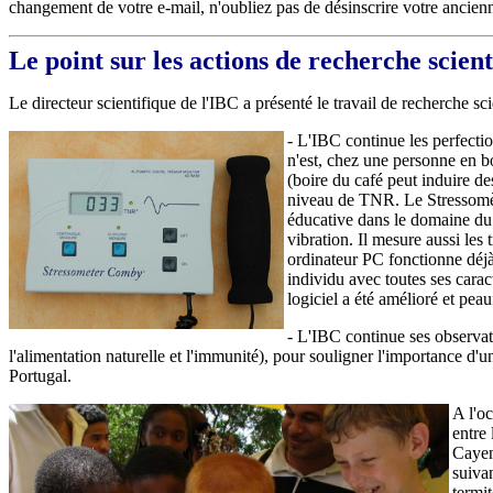
changement de votre e-mail, n'oubliez pas de désinscrire votre ancienne
Le point sur les actions de recherche scient
Le directeur scientifique de l'IBC a présenté le travail de recherche sc
- L'IBC continue les p
erfect
n'est, chez une personne en b
(boire du café peut induire de
niveau de TNR. Le Stressomètr
éducative dans le domaine du t
vibration. Il mesure aussi les
ordinateur PC fonctionne déj
individu avec toutes ses carac
logiciel a été amélioré et pe
- L'IBC continue ses observat
l'alimentation naturelle et l'immunité), pour souligner l'importance d'u
Portugal.
A l'o
entre
Cayen
suiva
termit