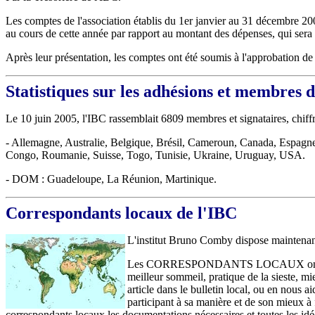
Les comptes de l'association établis du 1er janvier au 31 décembre 200
au cours de cette année par rapport au montant des dépenses, qui sera 
Après leur présentation, les comptes ont été soumis à l'approbation de
Statistiques sur les adhésions et membres de
Le 10 juin 2005, l'IBC rassemblait 6809 membres et signataires, chiffr
- Allemagne, Australie, Belgique, Brésil, Cameroun, Canada, Espagn
Congo, Roumanie, Suisse, Togo, Tunisie, Ukraine, Uruguay, USA.
- DOM : Guadeloupe, La Réunion, Martinique.
Correspondants locaux de l'IBC
L'institut Bruno Comby dispose mainte
Les CORRESPONDANTS LOCAUX ont pour but d
meilleur sommeil, pratique de la sieste, mi
article dans le bulletin local, ou en nous 
participant à sa manière et de son mieux à f
correspondants locaux les documentations nécessaires et toutes les idées