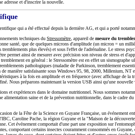
 adresse et d'inscrire la nouvelle.
ifique
ientifique qui a été effectué depuis la dernière AG, et qui a porté notamm
ionnements techniques du
Stressomètre
, appareil de
mesure du tremble
onne santé, que de quelques microns d'amplitude (un micron = un millièm
s tremblements plus élevés) et sous l'effet de l'adrénaline. Le stress ps
e permet ainsi de mesurer avec précision son niveau de stress et d'appr
remblement en général : le Stressomètre est en effet un sismographe ultr
 tremblements pathologiques (maladie de Parkinson, tremblement essentie
à de manière satisfaisante sous Windows 95, 98, 2000, Millenium, NT et
téristiques à la fois en amplitude et en fréquence (avec affichage de la
aufiné. Nous préparons maintenant la version USB ainsi qu'une nouvelle v
ions et expériences dans le domaine nutritionnel. Nous sommes notamme
ne alimentation saine et de la prévention nutritionnelle, dans le cadre du
ccasion de la Fête de la Science en Guyane Française, un événement en
 l'IBC, Caroline Pache, la région Guyane et la "Maison de la découvert
ne. Cet événement comportait d'une part une exposition sur l'entomophag
ntes, comportant certains insectes couramment consommés en Guyane, étai
es, larves de coco, dont certaines étaient frites et d'autres crues (goût 