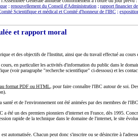
 l'Assemblée Générale annuelle conformément à l'ordre du jour prévu 
ique
;
renouvellement du Conseil d'Administration
;
rapport financier d
Comité Scientifique et médical et Comité d'honneur de l'IBC
;
expositio
oulée et rapport moral
que et des objectifs de l'Institut, ainsi que du travail effectué au cours
n cours, en
particulier les activités d'information du public dans le domai
ique (voir paragraphe "recherche scientifique" ci-dessous) et les contac
ne au format PDF ou HTML
, pour faire connaître l'IBC autour de soi. D
on).
a santé et de l'environnement ont été animées par des membres de l'IBC
 a été un des premiers pionniers d'internet en France, dès 1995. Concrè
sion rapide de la technique dans le domaine de l'internet, le site évol
s, est automatisée. Chacun peut donc s'inscrire ou se désincrire à l'adress