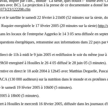
avail, inspiré par l'IBC, intitulé "La sieste, quel boulot !" tourné ave
nutes avec BC). La projection à la presse de ce documentaire a donné li
00373/23/122208.cfm
e et le satellite le samedi 22 février à 21h00 (52 minutes sur la sieste, 
 Ruquier enregistrée le 17 février 2005 (20 minutes sur la sieste)
http:/
e dans les locaux de l'entreprise Aggreko le 14 3 05 sera diffusée en sep
estions énergétiques, retransmise aux informations dans 22 pays par
direct de 11h à midi le 9 juin 2005 et rediffusion le soir du même jour à
 19h50 enregistré à Houilles le 26 4 05 diffusé le 28 juin 05 (3 minutes).
ventive en direct le 18 août 2004 à 12h45 avec Matthias Deguelle, Pascal
 PACA (130 000 auditeurs) sur la nutrition dans le monde et es protéines
sée le samedi 19 février 2005 à 10h00 (5 minutes).
r 2005 à 18h00 (5 minutes).
ert à Houilles le mercredi 16 février 2005, diffusée dans les journaux d