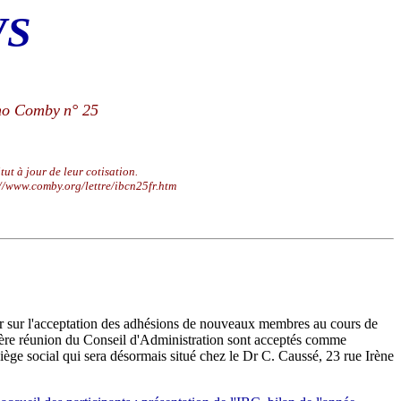
WS
runo Comby
n° 25
ut à jour de leur cotisation.
tp://www.comby.org/lettre/ibcn25fr.htm
érer sur l'acceptation des adhésions de nouveaux membres au cours de
nière réunion du Conseil d'Administration sont acceptés comme
siège social qui sera désormais situé chez le Dr C. Caussé, 23 rue Irène