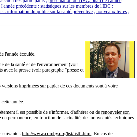
:
accueil des participants ;
présentation de l'IBC, bilan de l'année
e l'année précédente
;
statistiques sur les membres de l'IBC
;
ns : information du public sur la santé préventive
;
nouveaux livres
;
 de l'année écoulée.
ne de la santé et de l'environnement (voir
ts avec la presse (voir paragraphe "presse et
es versions imprimées sur papier de ces documents sont à votre
 cette année.
tement il est possible de s'informer, d'adhérer ou de
renouveler son
ue en permanence, en fonction de l'actualité, des nouveautés techniques
e suivante :
http://www.comby.org/list/listfr.htm
. En cas d
e