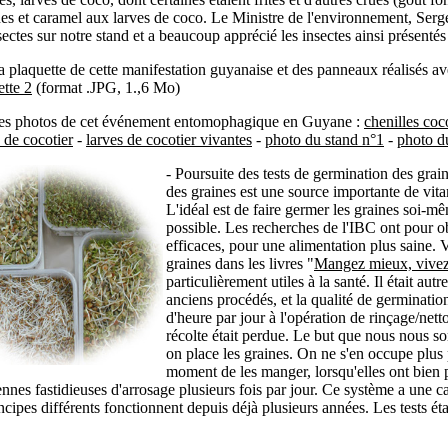
es et caramel aux larves de coco. Le Ministre de l'environnement, Serge 
sectes sur notre stand et a beaucoup apprécié les insectes ainsi présentés 
a plaquette de cette manife
station guyanaise et des panneaux réalisés av
ette 2
(format .JPG, 1.,6 Mo)
les photos de cet événement entomophagique en Guyane :
chenilles co
 de cocotier
-
larves de cocotier vivantes
-
photo du stand n°1
-
photo d
- Poursuite des tests de germination des gra
des graines est une source importante de vita
L'idéal est de faire germer les graines soi-m
possible. Les recherches de l'IBC ont pour o
efficaces, pour une alimentation plus saine.
graines dans les livres "
Mangez mieux, vive
particulièrement utiles à la santé. Il était au
anciens procédés, et la qualité de germination 
d'heure par jour à l'opération de rinçage/netto
récolte était perdue. Le but que nous nous 
on place les graines. On ne s'en occupe plus 
moment de les manger, lorsqu'elles ont bien
ennes fastidieuses d'arrosage plusieurs fois par jour. Ce système a une 
cipes différents fonctionnent depuis déjà plusieurs années. Les tests éta