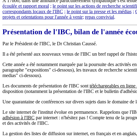
A 17h00, dans une ambiance particulièrement sympathique s'est tenue
écoulée et rapport moral
;
le point sur les actions de recherche scientif
correspondants locaux de l'IBC
;
le point sur la presse et les médias
;
projets et orientations pour l'année à venir
;
repas convivial
.
Présentation de l'IBC, bilan de l'année éc
Par le Président de l'IBC, le Dr Christian Caussé.
Il a été présenté aux nouveaux venus de l'IBC un bref rappel de l'histori
Cette année a été notamment marquée par la poursuite des activités e
paragraphe "expositions" ci-dessous), les travaux de recherche scientif
medias" ci-dessous).
Les documents de présentation de l'IBC sont
téléchargeables en lig
disposition (notamment la présentation de l'IBC et le bulletin d'adhési
Une quarantaine de conférences sur divers sujets dans le domaine de l
Le site internet de l'institut évolue en permanence.
Rappelons que l'IBC
adhésion à l'IBC
par internet
: n'hésitez pas !
Compte tenu de la progres
et des activités de l'IBC.
La gestion des listes de diffusion sur internet, en français et en anglai