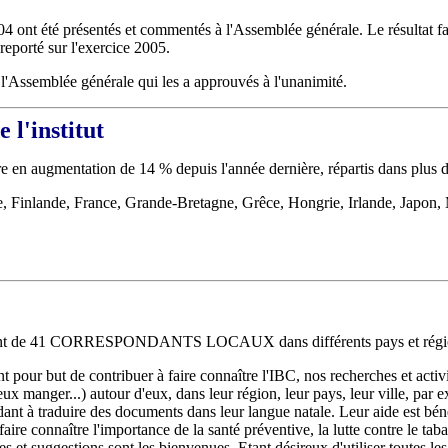
4 ont été présentés et commentés à l'Assemblée générale. Le résultat fai
reporté sur l'exercice 2005.
 l'Assemblée générale qui les a approuvés à l'unanimité.
 l'institut
e en augmentation de 14 % depuis l'année dernière, répartis dans plus d
e, Finlande, France, Grande-Bretagne, Grêce, Hongrie, Irlande, Japon
nant de 41 CORRESPONDANTS LOCAUX dans différents pays et régio
e contribuer à faire connaître l'IBC, nos recherches et activités e
eux manger...) autour d'eux, dans leur région, leur pays, leur ville, par 
aidant à traduire des documents dans leur langue natale. Leur aide est bé
aire connaître l'importance de la santé préventive, la lutte contre le taba
 et suggestions sont les bienvenues. Etant désireux d'utiliser toutes les