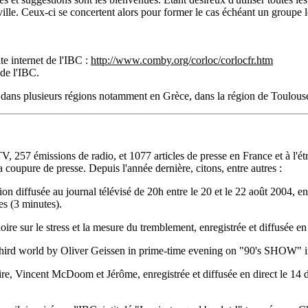
le. Ceux-ci se concertent alors pour former le cas échéant un groupe lo
e internet de l
'IBC :
http://www.comby.org/corloc/corlocfr.htm
 de l'IBC.
 dans plusieurs régions notamment en Grèce, dans la région de Toulous
TV, 257 émissions de radio, et 1077 articles de presse en France et à l'étr
coupure de presse. Depuis l'année dernière, citons, entre autres :
n diffusée au journal télévisé de 20h entre le 20 et le 22 août 2004, e
es (3 minutes).
r le stress et la mesure du tremblement, enregistrée et diffusée en 
he third world by Oliver Geissen in prime-time evening on "90's SHOW"
incent McDoom et Jérôme, enregistrée et diffusée en direct le 14 dé