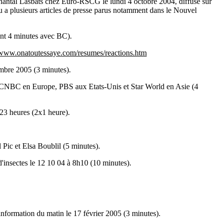
c Chantal Lasbats chez Euro-RSCG le lundi 4 octobre 2004, diffusé sur
eu a plusieurs articles de presse parus notamment dans le Nouvel
dont 4 minutes avec BC).
/www.onatoutessaye.com/resumes/reactions.htm
tembre 2005 (3 minutes).
 CNBC en Europe, PBS aux Etats-Unis et Star World en Asie (4
 23 heures (2x1 heure).
 Pic et Elsa Boublil (5 minutes).
 d'insectes le 12 10 04 à 8h10 (10 minutes).
'information du matin le 17 février 2005 (3 minutes).