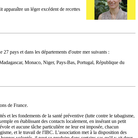
t apparaître un léger excédent de recettes
e 27 pays et dans les départements d'outre mer suivants :
, Madagascar, Monaco, Niger, Pays-Bas, Portugal, République du
ns de France.
t les fondements de la santé préventive (lutte contre le tabagisme,
exemple en établissant des contacts localement, en insérant un petit
névole et aucune tâche particulière ne leur est imposée, chacun
gisme, et le travail de l'IBC. L'association met à la disposition des
 bonnes volontés, il peut se produire dans certains cas qu'il y ait deux