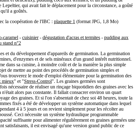
Lepeltier, qui avait fait le déplacement pour la circonstance, a goûté
qu'il a goûtés.
ec la coopération de l'IBC :
plaquette 1
(format JPG, 1,8 Mo)
co-caramel
-
cuisinier
-
dégustation d'acras et termites
-
pudding aux
u stand n°2
ines et du développement d'appareils de germination. La germination
mines, d'enzymes et de sels minéraux d'un grand intérêt nutritionnel.
ême dans sa cuisine, à moindre coût et de la manière la plus simple
bjet de mettre au point des procédés de germination simples et
 Vous trouverez le mode d'emploi élémentaire pour la germination des
z mieux
" et "
Stress-Control
". Les graines germées sont
trefois nécessaire de réaliser un rinçage biquotidien des graines avec les
n'était alors pas constante. Il fallait consacrer environ un quart
yage des graines. Et si l'on s'absentait de chez soi 48 heures, toute la
sommes fixés a été de développer un système automatique dans lequel
pendant 4 à 5 jours et on revient simplement pour les récolter au
 poussé. Ceci nécessite un système hydraulique programmable
capacité suffisante pour alimenter régulièrement en graines germées une
nt satisfaisants, il est envisagé qu'une version grand public de ce