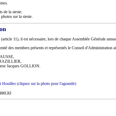
ines.
s de la sieste.
 photos sur la sieste.
ion
 (article 11), il est nécessaire, lors de chaque Assemblée Générale annu
imité des membres pr
ésents et représentés le Conseil d'Administration ain
 CAUSSE,
BRAZILLIER,
eur Jacques GOLLION.
Houilles (cliquez sur la photo pour l'agrandir)
quer ici