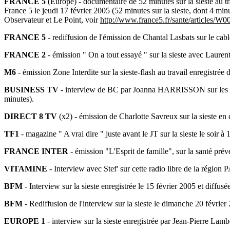
FRANCE 5
(Europe) - documentaire de 52 minutes sur la sieste au tr
France 5 le jeudi 17 février 2005 (52 minutes sur la sieste, dont 4 mi
Observateur et Le Point, voir
http://www.france5.fr/sante/articles/W
FRANCE 5
- rediffusion de l'émission de Chantal Lasbats sur le cabl
FRANCE 2
- émission " On a tout essayé " sur la sieste avec Laurent
M6
- émission Zone Interdite sur la sieste-flash au travail enregistré
BUSINESS TV
- interview de BC par Joanna HARRISSON sur les qu
minutes).
DIRECT 8 TV
(x2) - émission de Charlotte Savreux sur la sieste en 
TF1
- magazine " A vrai dire " juste avant le JT sur la sieste le soir à
FRANCE INTER
- émission "L'Esprit de famille", sur la santé pré
VITAMINE
- Interview avec Stef' sur cette radio libre de la région
BFM
- Interview sur la sieste enregistrée le 15 février 2005 et diffu
BFM
- Rediffusion de l'interview sur la sieste le dimanche 20 févrie
EUROPE 1
- interview sur la sieste enregistrée par Jean-Pierre Lamb