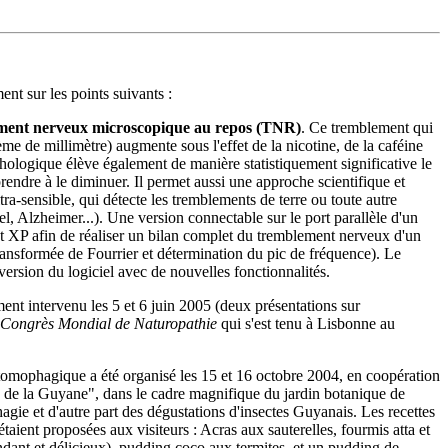
ent sur les points suivants :
ment nerveux microscopique au repos (TNR)
. Ce tremblement qui
e de millimètre) augmente sous l'effet de la nicotine, de la caféine
ychologique élève également de manière statistiquement significative le
endre à le diminuer. Il permet aussi une approche scientifique et
a-sensible, qui détecte les tremblements de terre ou toute autre
l, Alzheimer...). Une version connectable sur le port parallèle d'un
 XP afin de réaliser un bilan complet du tremblement nerveux d'un
 transformée de Fourrier et détermination du pic de fréquence). Le
ersion du logiciel avec de nouvelles fonctionnalités.
nt intervenu les 5 et 6 juin 2005 (deux présentations sur
Congrès Mondial de Naturopathie
qui s'est tenu à Lisbonne au
tomophagique a été organisé les 15 et 16 octobre 2004, en coopération
e de la Guyane", dans le cadre magnifique du jardin botanique de
ie et d'autre part des dégustations d'insectes Guyanais. Les recettes
ent proposées aux visiteurs : Acras aux sauterelles, fourmis atta et
fondant et délicieux), pudding coco aux termites, et un pudding de